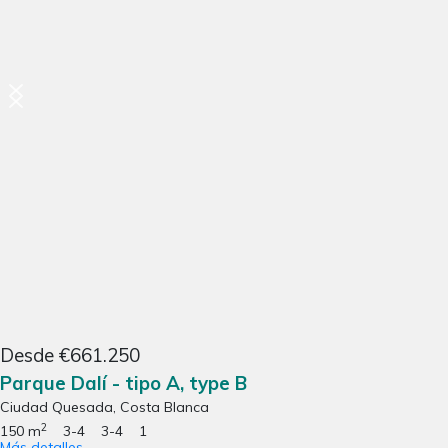
Desde €661.250
Parque Dalí - tipo A, type B
Ciudad Quesada, Costa Blanca
2
150 m
3-4
3-4
1
Más detalles